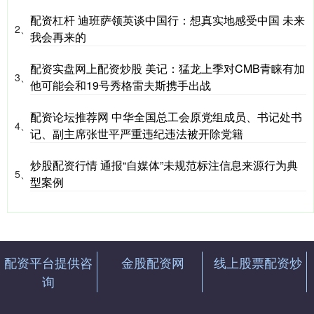
配资杠杆 迪班萨领英谈中国行：想真实地感受中国 未来
2、
我会再来的
配资实盘网上配资炒股 美记：猛龙上季对CMB青睐有加
3、
他可能会和19号秀格雷夫斯携手出战
配资论坛推荐网 中华全国总工会原党组成员、书记处书
4、
记、副主席张世平严重违纪违法被开除党籍
炒股配资行情 通报“自媒体”未规范标注信息来源行为典
5、
型案例
配资平台提供咨
金股配资网
线上股票配资炒
询