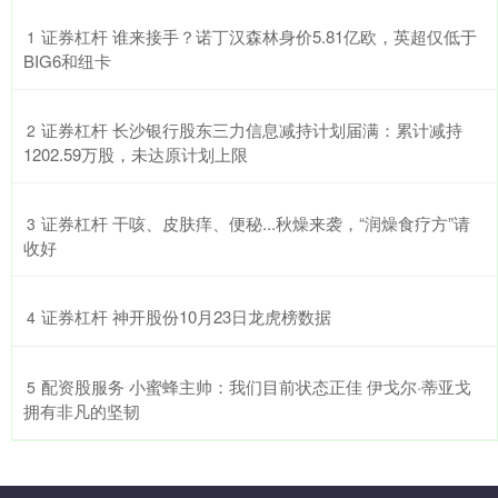
​证券杠杆 谁来接手？诺丁汉森林身价5.81亿欧，英超仅低于
1
BIG6和纽卡
​证券杠杆 长沙银行股东三力信息减持计划届满：累计减持
2
1202.59万股，未达原计划上限
​证券杠杆 干咳、皮肤痒、便秘...秋燥来袭，“润燥食疗方”请
3
收好
​证券杠杆 神开股份10月23日龙虎榜数据
4
​配资股服务 小蜜蜂主帅：我们目前状态正佳 伊戈尔·蒂亚戈
5
拥有非凡的坚韧