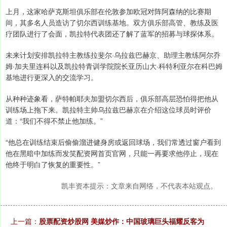
上月，这家哈萨克斯坦俱乐部在伦敦参加欧冠对阵阿森纳的比赛期
间，其多名人员造访了切尔西训练基地。双方俱乐部高管、教练及医
疗团队进行了会面，凯拉特代表团还了解了蓝军的招募与球探体系。
未来计划安排凯拉特主教练拉斐尔·乌拉兹巴赫京、助理主教练阿尔乔
姆·加夫里连科以及凯拉特青训学院院长亚历山大·科特利亚尔在科巴姆
基地进行更深入的交流学习。
从种种迹象看，萨特帕耶夫加盟切尔西后，俱乐部高层恐怕得把他从
训练场上拖下来。凯拉特主帅乌拉兹巴赫京在介绍这位球员时评价
道：“我们不得不禁止他加练。”
“他总在训练结束后偷偷溜进健身房或返回球场，我们常透过窗户看到
他在黑暗中加练而发笑配资网首页官网，只能一再要求他停止，现在
他终于明白了恢复的重要性。”
凯丰资本提示：文章来自网络，不代表本站观点。
上一篇：
股票配资炒股网 美媒炒作：中国玻璃巨头福耀反客为