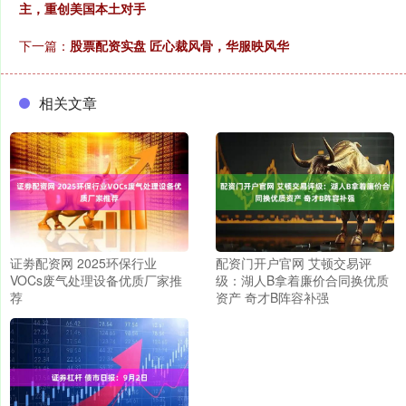
主，重创美国本土对手
下一篇：
股票配资实盘 匠心裁风骨，华服映风华
相关文章
证劵配资网 2025环保行业
配资门开户官网 艾顿交易评
VOCs废气处理设备优质厂家推
级：湖人B拿着廉价合同换优质
荐
资产 奇才B阵容补强