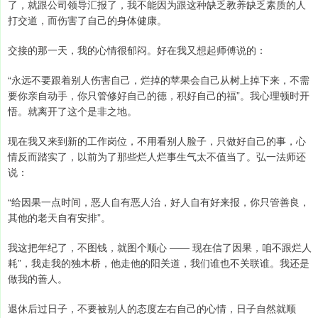
了，就跟公司领导汇报了，我不能因为跟这种缺乏教养缺乏素质的人
打交道，而伤害了自己的身体健康。
交接的那一天，我的心情很郁闷。好在我又想起师傅说的：
“永远不要跟着别人伤害自己，烂掉的苹果会自己从树上掉下来，不需
要你亲自动手，你只管修好自己的德，积好自己的福”。我心理顿时开
悟。就离开了这个是非之地。
现在我又来到新的工作岗位，不用看别人脸子，只做好自己的事，心
情反而踏实了，以前为了那些烂人烂事生气太不值当了。弘一法师还
说：
“给因果一点时间，恶人自有恶人治，好人自有好来报，你只管善良，
其他的老天自有安排”。
我这把年纪了，不图钱，就图个顺心 —— 现在信了因果，咱不跟烂人
耗”，我走我的独木桥，他走他的阳关道，我们谁也不关联谁。我还是
做我的善人。
退休后过日子，不要被别人的态度左右自己的心情，日子自然就顺