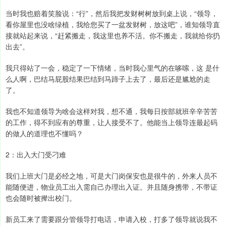
当时我也赔着笑脸说：“行”，然后我把发财树树放到桌上说，“领导，
看你屋里也没啥绿植，我给您买了一盆发财树，放这吧”，谁知领导直
接就站起来说，“赶紧搬走，我这里也养不活。你不搬走，我就给你扔
出去”。
我只得站了一会，稳定了一下情绪，当时我心里气的在哆嗦，这 是什
么人啊，巴结马屁股结果巴结到马蹄子上去了，最后还是尴尬的走
了。
我也不知道领导为啥会这样对我，想不通，我每日按部就班辛辛苦苦
的工作，得不到应有的尊重，让人接受不了。他能当上领导连最起码
的做人的道理也不懂吗？
2：出入大门受刁难
我们上班大门是必经之地，可是大门岗保安也是很牛的，外来人员不
能随便进，物业员工出入需自己办理出入证。并且随身携带，不带证
也会随时被撵出校门。
新员工来了需要跟分管领导打电话，申请入校，打多了领导就说我不