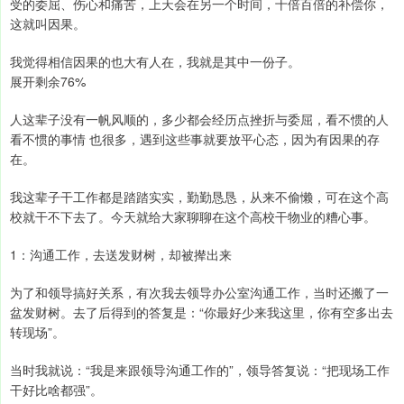
受的委屈、伤心和痛苦，上天会在另一个时间，十倍百倍的补偿你，
这就叫因果。
我觉得相信因果的也大有人在，我就是其中一份子。
展开剩余76%
人这辈子没有一帆风顺的，多少都会经历点挫折与委屈，看不惯的人
看不惯的事情 也很多，遇到这些事就要放平心态，因为有因果的存
在。
我这辈子干工作都是踏踏实实，勤勤恳恳，从来不偷懒，可在这个高
校就干不下去了。今天就给大家聊聊在这个高校干物业的糟心事。
1：沟通工作，去送发财树，却被撵出来
为了和领导搞好关系，有次我去领导办公室沟通工作，当时还搬了一
盆发财树。去了后得到的答复是：“你最好少来我这里，你有空多出去
转现场”。
当时我就说：“我是来跟领导沟通工作的”，领导答复说：“把现场工作
干好比啥都强”。