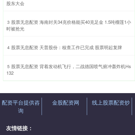
股东大会
​股票无息配资 海南封关34克价格能买40克足金 1.5吨榴莲1小
3
时被抢光
​股票无息配资 天普股份：核查工作已完成 股票明起复牌
4
​股票无息配资 背着发动机飞行，二战德国喷气俯冲轰炸机Hs
5
132
配资平台提供咨
金股配资网
线上股票配资炒
询
友情链接：