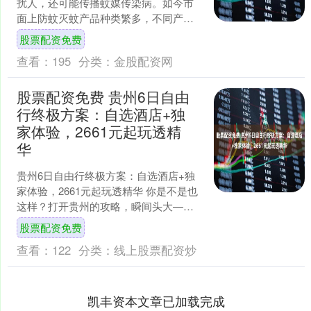
扰人，还可能传播蚊媒传染病。如今市
面上防蚊灭蚊产品种类繁多，不同产品
各有何特点？消费者要如何选购？ 广州
股票配资免费
市疾控中心（卫监所）消....
查看：
195
分类：
金股配资网
股票配资免费 贵州6日自由
行终极方案：自选酒店+独
家体验，2661元起玩透精
华
贵州6日自由行终极方案：自选酒店+独
家体验，2661元起玩透精华 你是不是也
这样？打开贵州的攻略，瞬间头大——
黄果树、荔波、西江、镇远…个个都是
股票配资免费
必去打卡的“世界....
查看：
122
分类：
线上股票配资炒
凯丰资本文章已加载完成