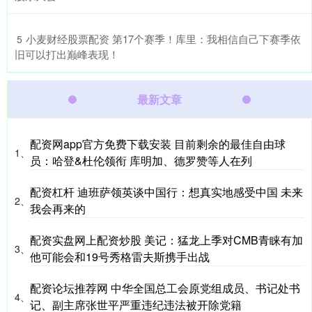
​小麦财经股票配资 第17个赛季！库里：我相信自己下赛季依
5
旧可以打出巅峰表现！
最新文章
配资网app官方免费下载安装 目前剩余的最佳自由球
1、
员：哈登&杜伦领衔 库明加、德罗赞等人在列
配资杠杆 迪班萨领英谈中国行：想真实地感受中国 未来
2、
我会再来的
配资实盘网上配资炒股 美记：猛龙上季对CMB青睐有加
3、
他可能会和19号秀格雷夫斯携手出战
配资论坛推荐网 中华全国总工会原党组成员、书记处书
4、
记、副主席张世平严重违纪违法被开除党籍