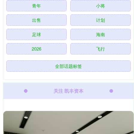
青年
小将
出售
计划
足球
海南
2026
飞行
全部话题标签
关注 凯丰资本